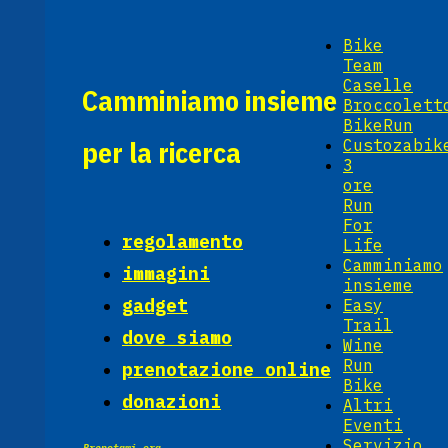
Bike
Team
Caselle
Camminiamo insieme
Broccolett
BikeRun
per la ricerca
Custozabik
3
ore
Run
For
regolamento
Life
Camminiamo
immagini
insieme
gadget
Easy
Trail
dove siamo
Wine
Run
prenotazione online
Bike
donazioni
Altri
Eventi
Servizio
Prenotami ora