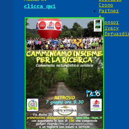
Crono
clicca qui
Partner
e
Sponsor
Privacy
Safeguardi