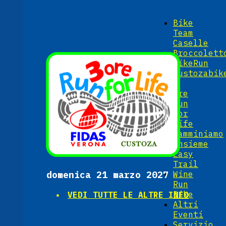
Bike
Team
Caselle
Broccolett
BikeRun
Custozabik
3
ore
Run
For
Life
Camminiamo
insieme
Easy
Trail
domenica 21 marzo 2027
Wine
Run
Bike
VEDI TUTTE LE ALTRE INFO
Altri
Eventi
Servizio